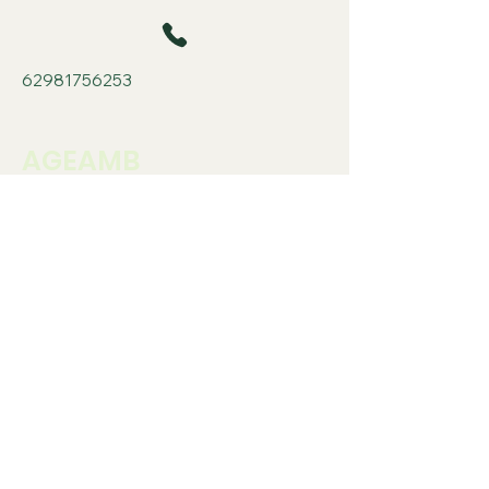
62981756253
AGEAMB
Associação Goiana
de
Engenheiros
Ambientais