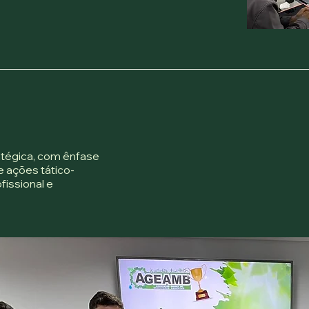
tégica, com ênfase
 ações tático-
fissional e