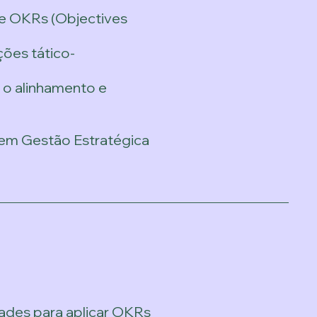
e OKRs (Objectives
ões tático-
r o alinhamento e
 em Gestão Estratégica
ades para aplicar OKRs