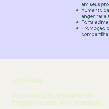
em seus proj
Aumento da e
engenharia 
Fortalecime
Promoção do
compartilh
AGEAMB
Associação Goiana de
Engenheiros Ambientais