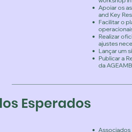
workshop in
Apoiar os a
and Key Resu
Facilitar o
operacionai
Realizar ofi
ajustes nece
Lançar um si
Publicar a 
da AGEAMB
dos Esperados
Associados 